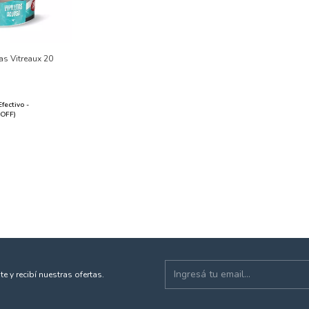
tas Vitreaux 20
Efectivo -
 OFF)
te y recibí nuestras ofertas.