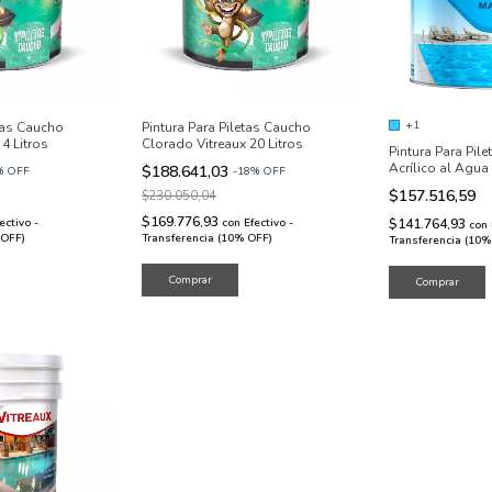
+1
etas Caucho
Pintura Para Piletas Caucho
4 Litros
Clorado Vitreaux 20 Litros
Pintura Para Pile
Acrílico al Agua 
$188.641,03
%
OFF
-
18
%
OFF
$157.516,59
$230.050,04
$169.776,93
ectivo -
con
Efectivo -
$141.764,93
con
 OFF)
Transferencia (10% OFF)
Transferencia (10%
Comprar