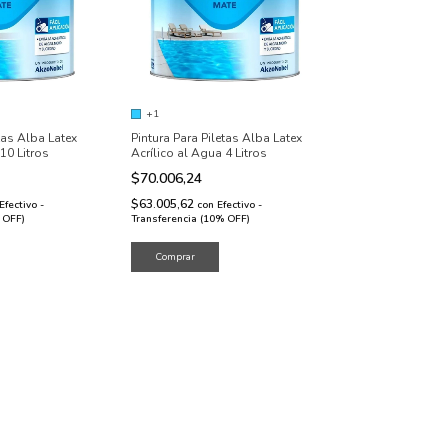
+1
tas Alba Latex
Pintura Para Piletas Alba Latex
10 Litros
Acrílico al Agua 4 Litros
$70.006,24
$63.005,62
Efectivo -
con
Efectivo -
 OFF)
Transferencia (10% OFF)
Comprar