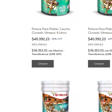
Pintura Para Piletas Caucho
Pintura Para Pil
Clorado Vitreaux 4 Litros
Clorado Vitreaux 
$40.392,23
$40.392,23
-
18
%
OFF
-
18
$49.258,82
$49.258,82
$36.353,01
$36.353,01
con
Efectivo -
con
Ef
Transferencia (10% OFF)
Transferencia (10%