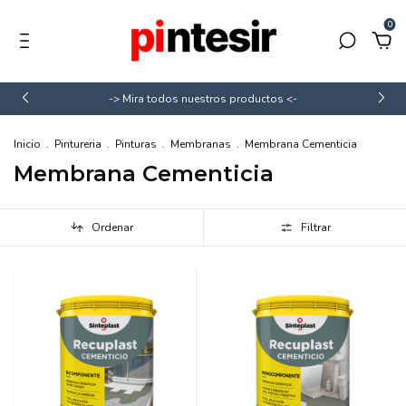
0
-> Mira todos nuestros productos <-
Inicio
.
Pintureria
.
Pinturas
.
Membranas
.
Membrana Cementicia
Membrana Cementicia
Ordenar
Filtrar