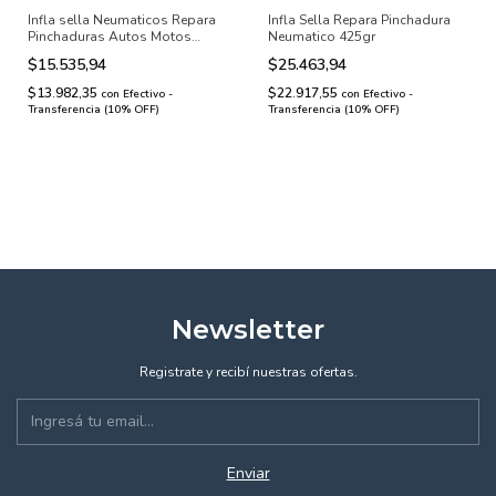
Infla sella Neumaticos Repara
Infla Sella Repara Pinchadura
Pinchaduras Autos Motos
Neumatico 425gr
427ml
$15.535,94
$25.463,94
$13.982,35
$22.917,55
con
Efectivo -
con
Efectivo -
Transferencia (10% OFF)
Transferencia (10% OFF)
Newsletter
Registrate y recibí nuestras ofertas.