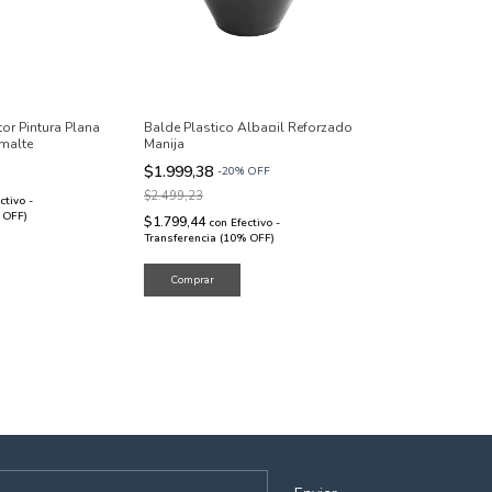
tor Pintura Plana
Balde Plastico Alba¤il Reforzado
smalte
Manija
$1.999,38
-
20
%
OFF
$2.499,23
ctivo -
 OFF)
$1.799,44
con
Efectivo -
Transferencia (10% OFF)