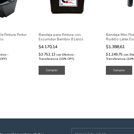
e Pintura Pintor
Bandeja para Pintura con
Bandeja Mini Pin
os
Escurridor Bambin 8 Litros
Rodillo Latex E
$4.170,14
$1.388,61
$3.753,13
$1.249,75
ctivo -
con
Efectivo -
con
Efe
 OFF)
Transferencia (10% OFF)
Transferencia (10%