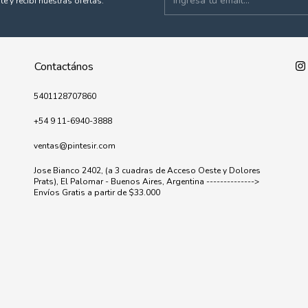
te y recibí nuestras ofertas.
Contactános
5401128707860
+54 9 11-6940-3888
ventas@pintesir.com
Jose Bianco 2402, (a 3 cuadras de Acceso Oeste y Dolores
Prats), El Palomar - Buenos Aires, Argentina -------------->
Envíos Gratis a partir de $33.000