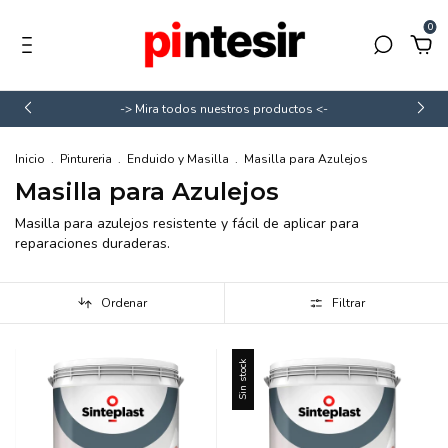
0
-> Mira todos nuestros productos <-
Inicio
.
Pintureria
.
Enduido y Masilla
.
Masilla para Azulejos
Masilla para Azulejos
Masilla para azulejos resistente y fácil de aplicar para
reparaciones duraderas.
Ordenar
Filtrar
Sin stock