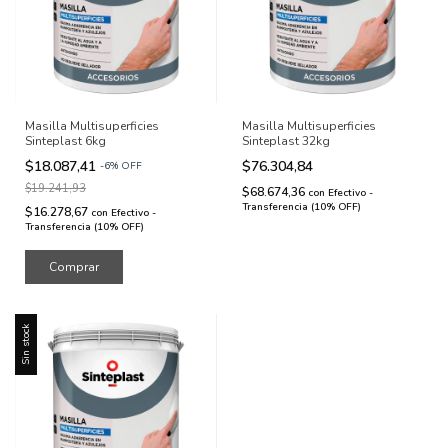
Masilla Multisuperficies
Masilla Multisuperficies
Sinteplast 6kg
Sinteplast 32kg
$18.087,41
$76.304,84
-
6
%
OFF
$19.241,93
$68.674,36
con
Efectivo -
Transferencia (10% OFF)
$16.278,67
con
Efectivo -
Transferencia (10% OFF)
Sin stock