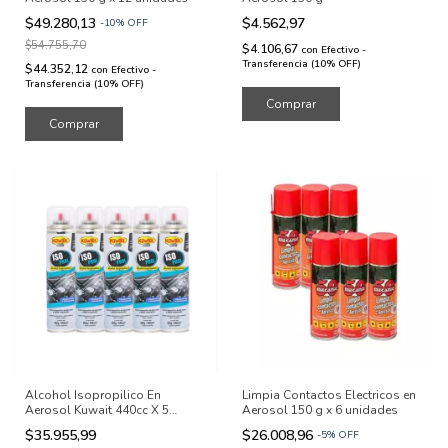
$49.280,13
$4.562,97
-
10
%
OFF
$54.755,70
$4.106,67
con
Efectivo -
Transferencia (10% OFF)
$44.352,12
con
Efectivo -
Transferencia (10% OFF)
Alcohol Isopropilico En
Limpia Contactos Electricos en
Aerosol Kuwait 440cc X 5
Aerosol 150 g x 6 unidades
Unidades
$35.955,99
$26.008,96
-
5
%
OFF