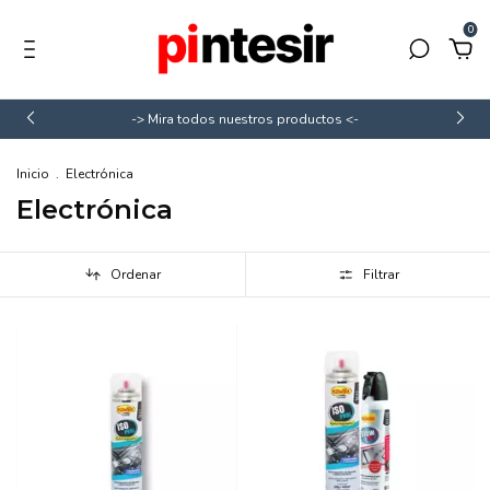
0
-> Mira todos nuestros productos <-
Inicio
.
Electrónica
Electrónica
Ordenar
Filtrar