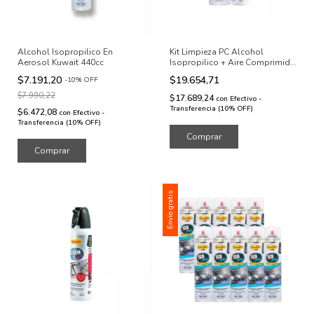
Alcohol Isopropilico En
Kit Limpieza PC Alcohol
Aerosol Kuwait 440cc
Isopropilico + Aire Comprimido
Kuwait
$7.191,20
$19.654,71
-
10
%
OFF
$7.990,22
$17.689,24
con
Efectivo -
Transferencia (10% OFF)
$6.472,08
con
Efectivo -
Transferencia (10% OFF)
Envío gratis