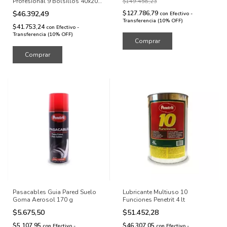
Profesional 9 Bolsillos 40x20
$149.458,23
Cms Kendo
$46.392,49
$127.786,79
con
Efectivo -
Transferencia (10% OFF)
$41.753,24
con
Efectivo -
Transferencia (10% OFF)
Pasacables Guia Pared Suelo
Lubricante Multiuso 10
Goma Aerosol 170 g
Funciones Penetrit 4 lt
$5.675,50
$51.452,28
$5.107,95
$46.307,05
con
Efectivo -
con
Efectivo -