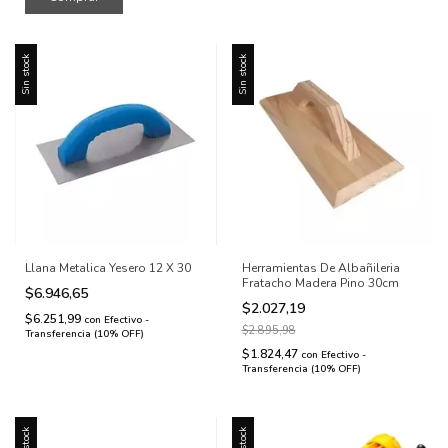
Sin stock
Sin stock
Llana Metalica Yesero 12 X 30
Herramientas De Albañileria
Fratacho Madera Pino 30cm
$6.946,65
$2.027,19
$6.251,99
con
Efectivo -
$2.895,98
Transferencia (10% OFF)
$1.824,47
con
Efectivo -
Transferencia (10% OFF)
Sin stock
Sin stock