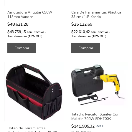
Amoladora Angular 650W
Caja De Herramientas Plástica
115mm Vanden
35 cm / 14" Kendo
$48.621,28
$25.122,69
$43.759,15
$22.610,42
con
Efectivo -
con
Efectivo -
Transferencia (10% OFF)
Transferencia (10% OFF)
Taladro Percutor Stanley Con
Maletin 700W SDH700K
$141.985,32
-
5
%
OFF
Bolso de Herramientas