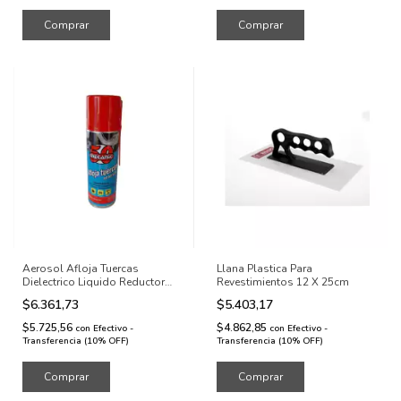
Comprar
Aerosol Afloja Tuercas
Llana Plastica Para
Dielectrico Liquido Reductor
Revestimientos 12 X 25cm
237ml
$6.361,73
$5.403,17
$5.725,56
$4.862,85
con
Efectivo -
con
Efectivo -
Transferencia (10% OFF)
Transferencia (10% OFF)