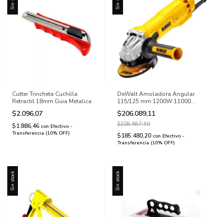
Cutter Trincheta Cuchilla
DeWalt Amoladora Angular
Retractil 18mm Guia Metalica
115/125 mm 1200W 11000
Rpm
$2.096,07
$206.089,11
$228.987,90
$1.886,46
con
Efectivo -
Transferencia (10% OFF)
$185.480,20
con
Efectivo -
Transferencia (10% OFF)
Sin stock
Sin stock