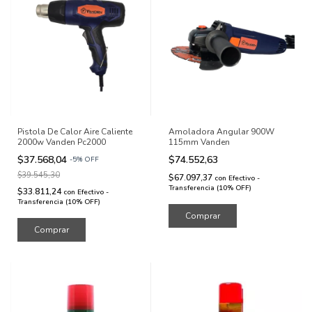
Pistola De Calor Aire Caliente
Amoladora Angular 900W
2000w Vanden Pc2000
115mm Vanden
$37.568,04
$74.552,63
-
5
%
OFF
$39.545,30
$67.097,37
con
Efectivo -
Transferencia (10% OFF)
$33.811,24
con
Efectivo -
Transferencia (10% OFF)